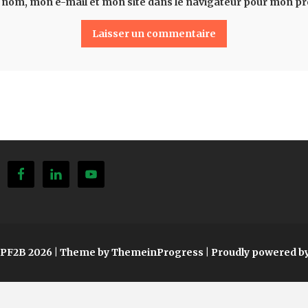
 nom, mon e-mail et mon site dans le navigateur pour mon p
SPF2B 2026
| Theme by ThemeinProgress
| Proudly powered b